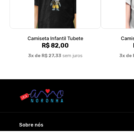
Camiseta Infantil Tubete
Camis
R$ 82,00
3x de R$ 27,33
sem juros
3x de 
Sobre nós