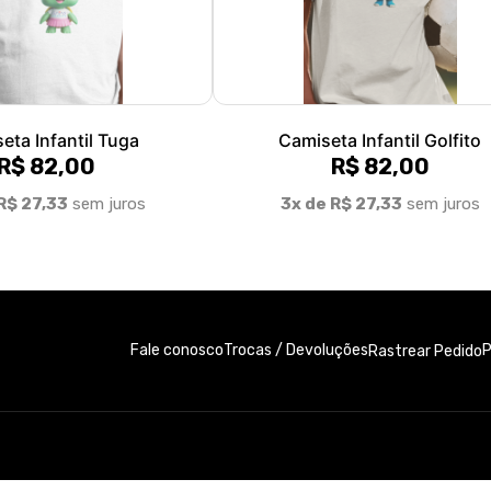
eta Infantil Tuga
Camiseta Infantil Golfito
R$ 82,00
R$ 82,00
R$ 27,33
sem juros
3x de R$ 27,33
sem juros
Fale conosco
Trocas / Devoluções
P
Rastrear Pedido