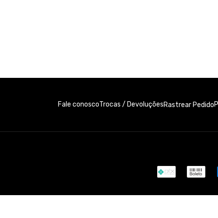
Fale conosco
Trocas / Devoluções
P
Rastrear Pedido