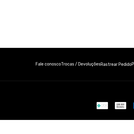
Fale conosco
Trocas / Devoluções
P
Rastrear Pedido