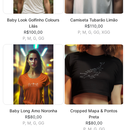
Baby Look Golfinho Colours
Camiseta Tubarão Limão
Lilás
R$110,00
R$100,00
P, M, G, GG, XGG
P, M, G, GG
Baby Long Amo Noronha
Cropped Mapa & Pontos
R$80,00
Preta
P, M, G, GG
R$80,00
P, M, G, GG