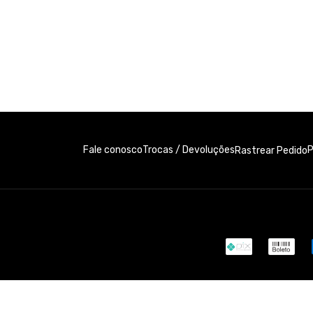
Fale conosco
Trocas / Devoluções
P
Rastrear Pedido