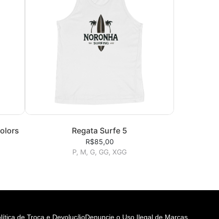
olors
Regata Surfe 5
R$85,00
P, M, G, GG, XGG
lítica de Troca e Devolução
Denuncie o Uso Ilegal de Marcas