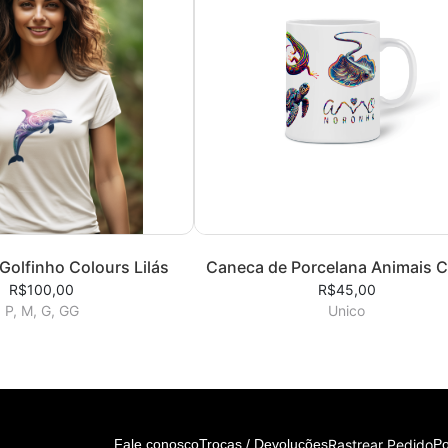
Golfinho Colours Lilás
Caneca de Porcelana Animais C
R$100,00
R$45,00
P, M, G, GG
Unico
Rastrear Pedido
Fale conosco
Trocas / Devoluções
Po