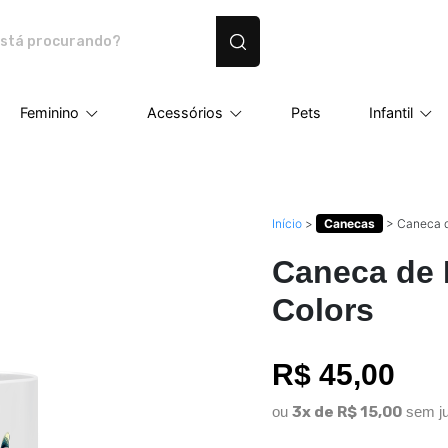
dutos personalizados
Feminino
Acessórios
Pets
Infantil
Início
>
Canecas
>
Caneca d
Caneca de 
Colors
R$ 45,00
ou
3x de R$ 15,00
sem ju