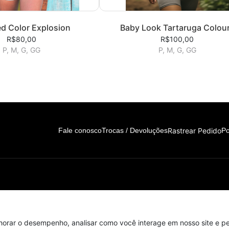
d Color Explosion
Baby Look Tartaruga Colou
R$80,00
R$100,00
P, M, G, GG
P, M, G, GG
Rastrear Pedido
Fale conosco
Trocas / Devoluções
Po
horar o desempenho, analisar como você interage em nosso site e per