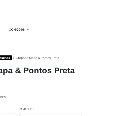
Coleções
mininas
>
Cropped Mapa & Pontos Preta
pa & Pontos Preta
uros
TAMANHOS