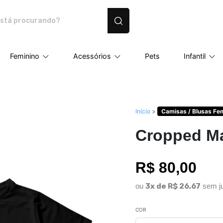
dutos personalizados
Feminino
Acessórios
Pets
Infantil
Início
>
Camisas / Blusas Fe
Cropped Ma
R$ 80,00
ou
3x de R$ 26,67
sem j
COR