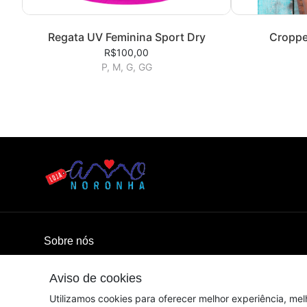
Regata UV Feminina Sport Dry
Croppe
R$100,00
P, M, G, GG
Sobre nós
Amo Noronha - Todos os direitos reservados.
Aviso de cookies
© Dados do vendedor: CNPJ 26.280.796/0001-77
Utilizamos cookies para oferecer melhor experiência, mel