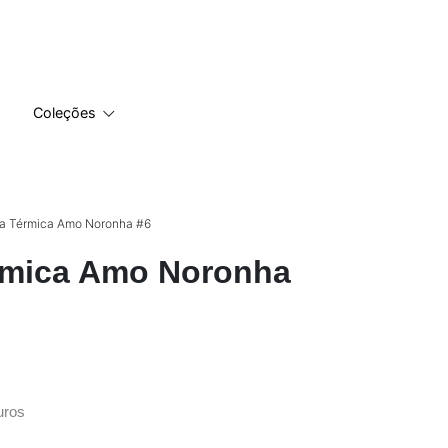
Coleções
fa Térmica Amo Noronha #6
rmica Amo Noronha
uros