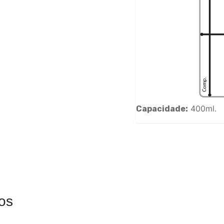
400ml.
Capacidade:
os