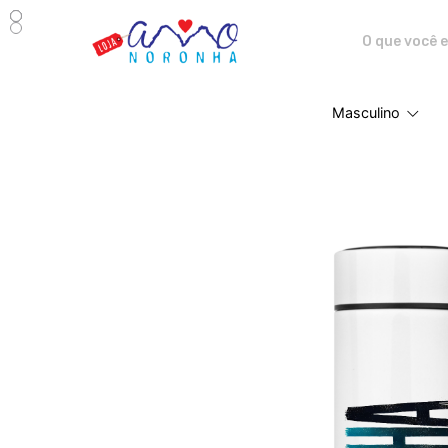
Amo Noronha - Camisetas e pro
Masculino