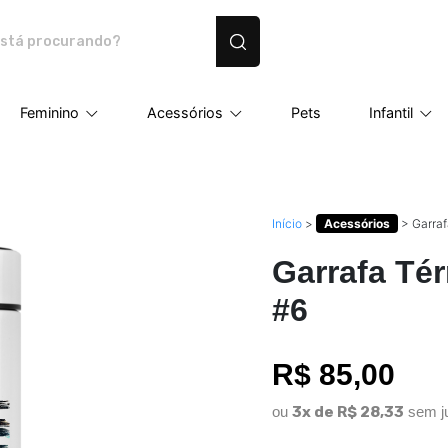
dutos personalizados
Feminino
Acessórios
Pets
Infantil
Início
>
Acessórios
>
Garra
Garrafa Té
#6
R$ 85,00
ou
3x de R$ 28,33
sem j