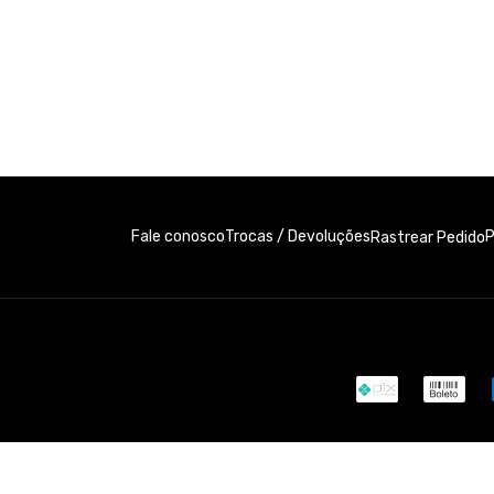
Fale conosco
Trocas / Devoluções
P
Rastrear Pedido