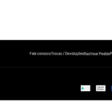
Fale conosco
Trocas / Devoluções
P
Rastrear Pedido