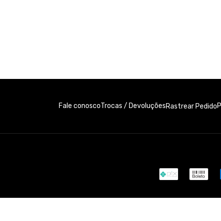
Fale conosco
Trocas / Devoluções
P
Rastrear Pedido