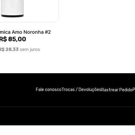
rmica Amo Noronha #2
R$ 85,00
R$ 28,33
sem juros
Fale conosco
Trocas / Devoluções
P
Rastrear Pedido