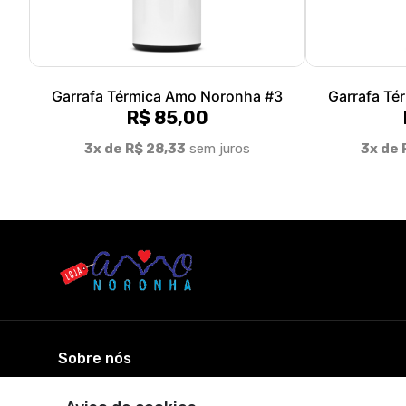
Garrafa Térmica Amo Noronha #3
Garrafa Té
R$ 85,00
3x de R$ 28,33
sem juros
3x de 
Sobre nós
Amo Noronha - Todos os direitos reservados.